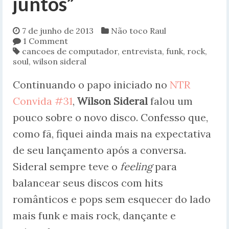
juntos”
7 de junho de 2013
Não toco Raul
1 Comment
cancoes de computador
,
entrevista
,
funk
,
rock
,
soul
,
wilson sideral
Continuando o papo iniciado no
NTR
Convida #31
,
Wilson Sideral
falou um
pouco sobre o novo disco. Confesso que,
como fã, fiquei ainda mais na expectativa
de seu lançamento após a conversa.
Sideral sempre teve o
feeling
para
balancear seus discos com hits
românticos e pops sem esquecer do lado
mais funk e mais rock, dançante e