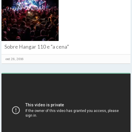
Sobre Hangar 110 e “a cena”
out 26, 2016