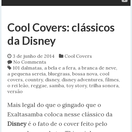
Cool Covers: clássicos
da Disney
3 de junho de 2014
Cool Covers
No Comments
101 dalmatas
,
a bela e a fera
,
a branca de neve
,
a pequena sereia
,
bluegrass
,
bossa nova
,
cool
covers
,
country
,
disney
,
disney adventures
,
filmes
,
o rei leão
,
reggae
,
samba
,
toy story
,
trilha sonora
,
versão
Mais legal do que o gingado que o
Exaltasamba coloca nesse clássico da
Disney
é o fato de o cover feito pelo