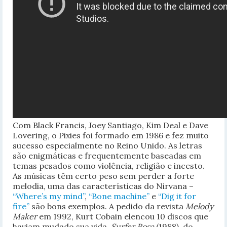
Com Black Francis, Joey Santiago, Kim Deal e Dave
Lovering, o Pixies foi formado em 1986 e fez muito
sucesso especialmente no Reino Unido. As letras
são enigmáticas e frequentemente baseadas em
temas pesados como violência, religião e incesto.
As músicas têm certo peso sem perder a forte
melodia, uma das características do Nirvana –
“Where’s my mind”
,
“Bone machine”
e
“Dig it for
fire”
são bons exemplos. A pedido da revista
Melody
Maker
em 1992, Kurt Cobain elencou 10 discos que
haviam mudado sua vida.
Surfer Rosa
(1988), do