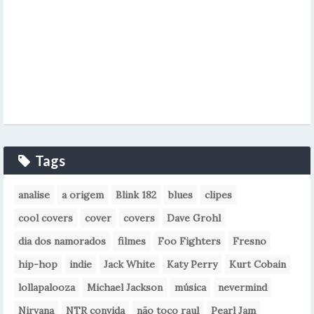
Tags
analise
a origem
Blink 182
blues
clipes
cool covers
cover
covers
Dave Grohl
dia dos namorados
filmes
Foo Fighters
Fresno
hip-hop
indie
Jack White
Katy Perry
Kurt Cobain
lollapalooza
Michael Jackson
música
nevermind
Nirvana
NTR convida
não toco raul
Pearl Jam