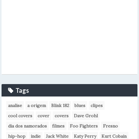
Tags
analise
a origem
Blink 182
blues
clipes
cool covers
cover
covers
Dave Grohl
dia dos namorados
filmes
Foo Fighters
Fresno
hip-hop
indie
Jack White
Katy Perry
Kurt Cobain