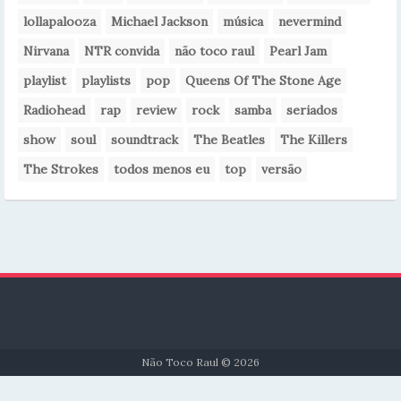
lollapalooza
Michael Jackson
música
nevermind
Nirvana
NTR convida
não toco raul
Pearl Jam
playlist
playlists
pop
Queens Of The Stone Age
Radiohead
rap
review
rock
samba
seriados
show
soul
soundtrack
The Beatles
The Killers
The Strokes
todos menos eu
top
versão
Não Toco Raul © 2026