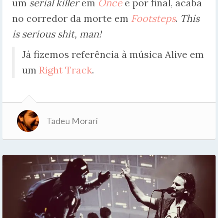
um
serial killer
em
Once
e por final, acaba
no corredor da morte em
Footsteps
.
This
is serious shit, man!
Já fizemos referência à música Alive em
um
Right Track
.
Tadeu Morari