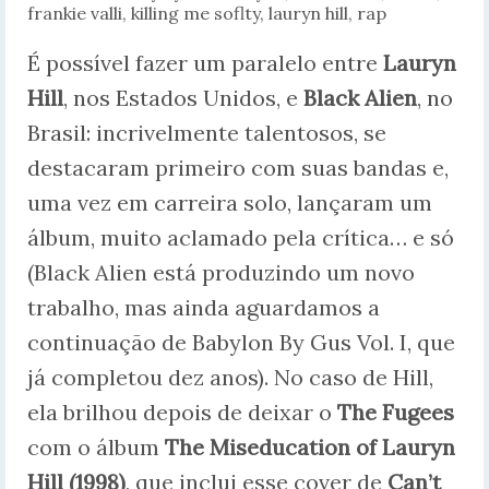
frankie valli
,
killing me soflty
,
lauryn hill
,
rap
É possível fazer um paralelo entre
Lauryn
Hill
, nos Estados Unidos, e
Black Alien
, no
Brasil: incrivelmente talentosos, se
destacaram primeiro com suas bandas e,
uma vez em carreira solo, lançaram um
álbum, muito aclamado pela crítica… e só
(Black Alien está produzindo um novo
trabalho, mas ainda aguardamos a
continuação de Babylon By Gus Vol. I, que
já completou dez anos). No caso de Hill,
ela brilhou depois de deixar o
The Fugees
com o álbum
The Miseducation of Lauryn
Hill (1998)
, que inclui esse cover de
Can’t