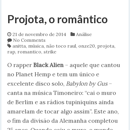
Projota, o romântico
21 de novembro de 2014
Análise
No Comments
anitta
,
música
,
não toco raul
,
onze20
,
projota
,
rap
,
romantico
,
strike
O rapper
Black Alien
– aquele que cantou
no Planet Hemp e tem um único e
excelente disco solo,
Babylon by Gus
–
canta na música Timoneiro: “cai o muro
de Berlim e as rádios tupiniquins ainda
amarelam de tocar algo assim”. Este ano,
o fim da divisão da Alemanha completou
25 anos. Quando caiu o muro, o mundo