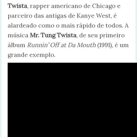
Twista
, rapper americano de Chicago e
parceiro das antigas de Kanye West, é
alardeado como o mais rápido de todos. A
música
Mr. Tung Twista
, de seu primeiro
álbum
Runnin’ Off at Da Mouth
(1991), é um
grande exemplo.