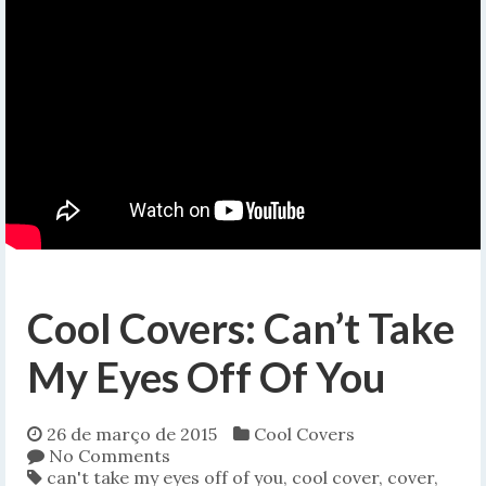
Cool Covers: Can’t Take
My Eyes Off Of You
26 de março de 2015
Cool Covers
No Comments
can't take my eyes off of you
,
cool cover
,
cover
,