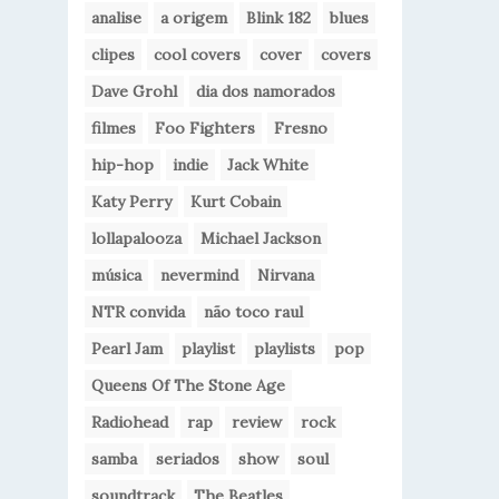
analise
a origem
Blink 182
blues
clipes
cool covers
cover
covers
Dave Grohl
dia dos namorados
filmes
Foo Fighters
Fresno
hip-hop
indie
Jack White
Katy Perry
Kurt Cobain
lollapalooza
Michael Jackson
música
nevermind
Nirvana
NTR convida
não toco raul
Pearl Jam
playlist
playlists
pop
Queens Of The Stone Age
Radiohead
rap
review
rock
samba
seriados
show
soul
soundtrack
The Beatles