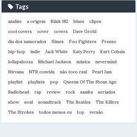
Tags
analise
a origem
Blink 182
blues
clipes
cool covers
cover
covers
Dave Grohl
dia dos namorados
filmes
Foo Fighters
Fresno
hip-hop
indie
Jack White
Katy Perry
Kurt Cobain
lollapalooza
Michael Jackson
música
nevermind
Nirvana
NTR convida
não toco raul
Pearl Jam
playlist
playlists
pop
Queens Of The Stone Age
Radiohead
rap
review
rock
samba
seriados
show
soul
soundtrack
The Beatles
The Killers
The Strokes
todos menos eu
top
versão