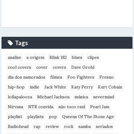
Tags
analise
a origem
Blink 182
blues
clipes
cool covers
cover
covers
Dave Grohl
dia dos namorados
filmes
Foo Fighters
Fresno
hip-hop
indie
Jack White
Katy Perry
Kurt Cobain
lollapalooza
Michael Jackson
música
nevermind
Nirvana
NTR convida
não toco raul
Pearl Jam
playlist
playlists
pop
Queens Of The Stone Age
Radiohead
rap
review
rock
samba
seriados