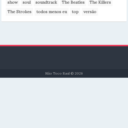
show
soul
soundtrack
The Beatles
The Killers
The Strokes
todos menos eu
top
versão
Não Toco Raul © 2026