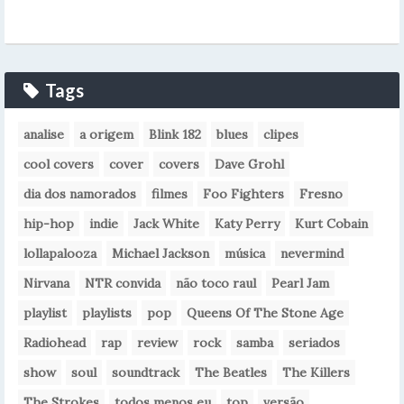
Tags
analise
a origem
Blink 182
blues
clipes
cool covers
cover
covers
Dave Grohl
dia dos namorados
filmes
Foo Fighters
Fresno
hip-hop
indie
Jack White
Katy Perry
Kurt Cobain
lollapalooza
Michael Jackson
música
nevermind
Nirvana
NTR convida
não toco raul
Pearl Jam
playlist
playlists
pop
Queens Of The Stone Age
Radiohead
rap
review
rock
samba
seriados
show
soul
soundtrack
The Beatles
The Killers
The Strokes
todos menos eu
top
versão