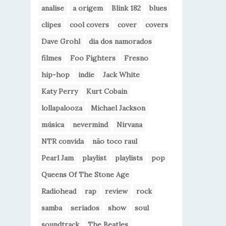
analise
a origem
Blink 182
blues
clipes
cool covers
cover
covers
Dave Grohl
dia dos namorados
filmes
Foo Fighters
Fresno
hip-hop
indie
Jack White
Katy Perry
Kurt Cobain
lollapalooza
Michael Jackson
música
nevermind
Nirvana
NTR convida
não toco raul
Pearl Jam
playlist
playlists
pop
Queens Of The Stone Age
Radiohead
rap
review
rock
samba
seriados
show
soul
soundtrack
The Beatles