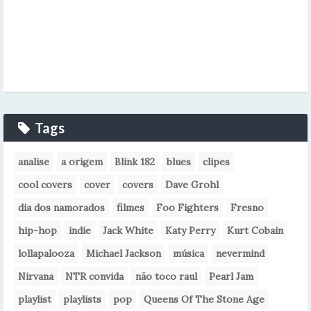
Tags
analise
a origem
Blink 182
blues
clipes
cool covers
cover
covers
Dave Grohl
dia dos namorados
filmes
Foo Fighters
Fresno
hip-hop
indie
Jack White
Katy Perry
Kurt Cobain
lollapalooza
Michael Jackson
música
nevermind
Nirvana
NTR convida
não toco raul
Pearl Jam
playlist
playlists
pop
Queens Of The Stone Age