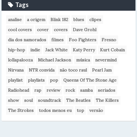
Tags
analise
a origem
Blink 182
blues
clipes
cool covers
cover
covers
Dave Grohl
dia dos namorados
filmes
Foo Fighters
Fresno
hip-hop
indie
Jack White
Katy Perry
Kurt Cobain
lollapalooza
Michael Jackson
música
nevermind
Nirvana
NTR convida
não toco raul
Pearl Jam
playlist
playlists
pop
Queens Of The Stone Age
Radiohead
rap
review
rock
samba
seriados
show
soul
soundtrack
The Beatles
The Killers
The Strokes
todos menos eu
top
versão