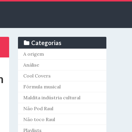
Categorias
A origem
Análise
n
Cool Covers
Fórmula musical
Maldita indústria cultural
Não Pod Raul
Não toco Raul
Playlists