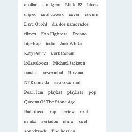
analise
a origem
Blink 182
blues
clipes
cool covers
cover
covers
Dave Grohl
dia dos namorados
filmes
Foo Fighters
Fresno
hip-hop
indie
Jack White
Katy Perry
Kurt Cobain
lollapalooza
Michael Jackson
música
nevermind
Nirvana
NTR convida
não toco raul
Pearl Jam
playlist
playlists
pop
Queens Of The Stone Age
Radiohead
rap
review
rock
samba
seriados
show
soul
soundtrack
The Beatles