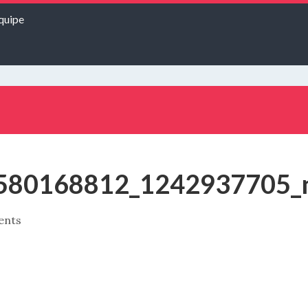
quipe
580168812_1242937705_
ents