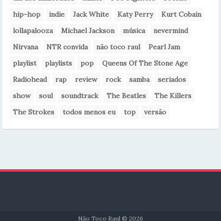
hip-hop
indie
Jack White
Katy Perry
Kurt Cobain
lollapalooza
Michael Jackson
música
nevermind
Nirvana
NTR convida
não toco raul
Pearl Jam
playlist
playlists
pop
Queens Of The Stone Age
Radiohead
rap
review
rock
samba
seriados
show
soul
soundtrack
The Beatles
The Killers
The Strokes
todos menos eu
top
versão
Não Toco Raul © 2026