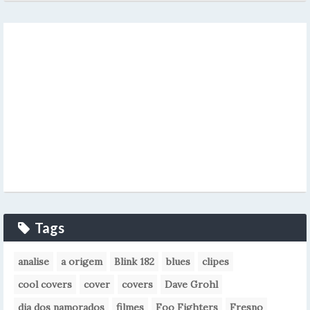
Tags
analise
a origem
Blink 182
blues
clipes
cool covers
cover
covers
Dave Grohl
dia dos namorados
filmes
Foo Fighters
Fresno