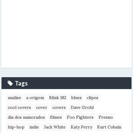
Tags
analise
a origem
Blink 182
blues
clipes
cool covers
cover
covers
Dave Grohl
dia dos namorados
filmes
Foo Fighters
Fresno
hip-hop
indie
Jack White
Katy Perry
Kurt Cobain