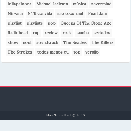
lollapalooza
Michael Jackson
música
nevermind
Nirvana
NTR convida
não toco raul
Pearl Jam
playlist
playlists
pop
Queens Of The Stone Age
Radiohead
rap
review
rock
samba
seriados
show
soul
soundtrack
The Beatles
The Killers
The Strokes
todos menos eu
top
versão
Não Toco Raul © 2026