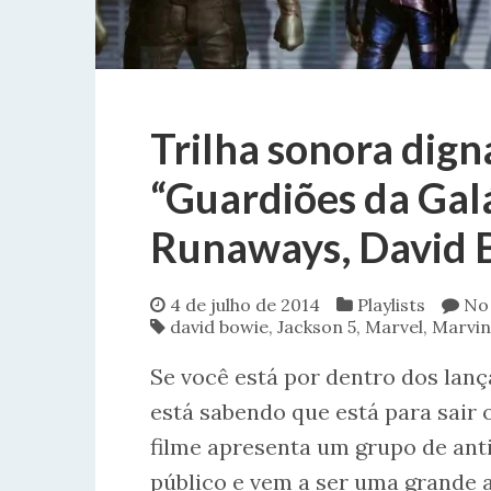
Trilha sonora dign
“Guardiões da Galá
Runaways, David 
4 de julho de 2014
Playlists
No
david bowie
,
Jackson 5
,
Marvel
,
Marvin
Se você está por dentro dos lan
está sabendo que está para sair 
filme apresenta um grupo de ant
público e vem a ser uma grande