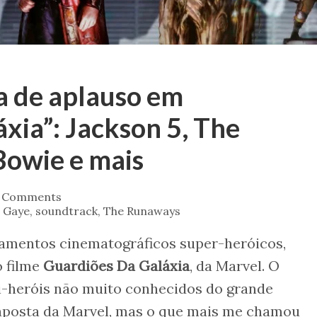
a de aplauso em
xia”: Jackson 5, The
Bowie e mais
 Comments
 Gaye
,
soundtrack
,
The Runaways
çamentos cinematográficos super-heróicos,
o filme
Guardiões Da Galáxia
, da Marvel. O
i-heróis não muito conhecidos do grande
 aposta da Marvel, mas o que mais me chamou