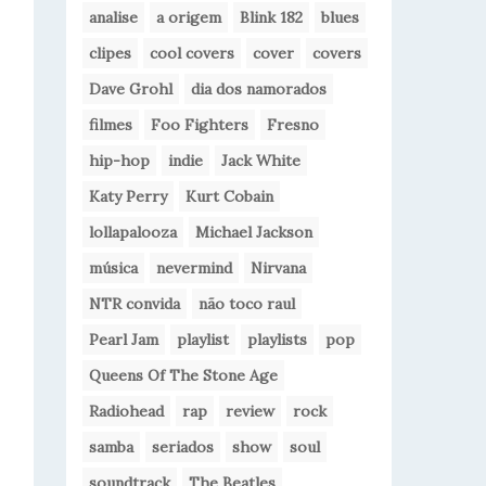
analise
a origem
Blink 182
blues
clipes
cool covers
cover
covers
Dave Grohl
dia dos namorados
filmes
Foo Fighters
Fresno
hip-hop
indie
Jack White
Katy Perry
Kurt Cobain
lollapalooza
Michael Jackson
música
nevermind
Nirvana
NTR convida
não toco raul
Pearl Jam
playlist
playlists
pop
Queens Of The Stone Age
Radiohead
rap
review
rock
samba
seriados
show
soul
soundtrack
The Beatles