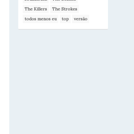
The Killers
The Strokes
todos menos eu
top
versão