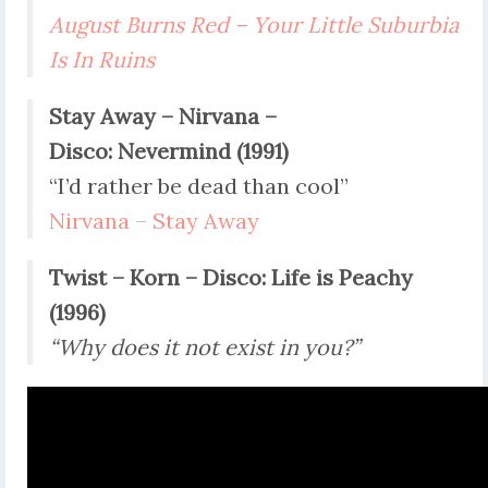
August Burns Red – Your Little Suburbia
Is In Ruins
Stay Away –
Nirvana –
Disco:
Nevermind (1991)
“I’d rather be dead than cool”
Nirvana – Stay Away
Twist –
Korn – Disco:
Life is Peachy
(1996)
“Why does it not exist in you?”