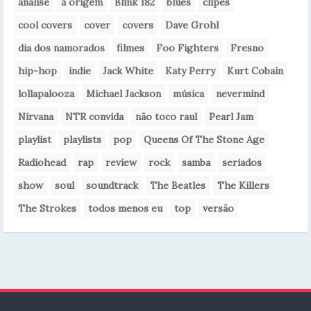
analise
a origem
Blink 182
blues
clipes
cool covers
cover
covers
Dave Grohl
dia dos namorados
filmes
Foo Fighters
Fresno
hip-hop
indie
Jack White
Katy Perry
Kurt Cobain
lollapalooza
Michael Jackson
música
nevermind
Nirvana
NTR convida
não toco raul
Pearl Jam
playlist
playlists
pop
Queens Of The Stone Age
Radiohead
rap
review
rock
samba
seriados
show
soul
soundtrack
The Beatles
The Killers
The Strokes
todos menos eu
top
versão