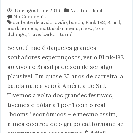
16 de agosto de 2016
Não toco Raul
No Comments
acidente de avião
,
avião
,
banda
,
Blink 182
,
Brasil
,
mark hoppus
,
matt skiba
,
medo
,
show
,
tom
delonge
,
travis barker
,
turnê
Se você não é daqueles grandes
sonhadores esperançosos, ver o Blink-182
ao vivo no Brasil já deixou de ser algo
plausível. Em quase 25 anos de carreira, a
banda nunca veio à América do Sul.
Tivemos a volta dos grandes festivais,
tivemos o dólar a 1 por 1 com o real,
“booms” econômicos – e mesmo assim,
nunca ocorreu de o grupo californiano se