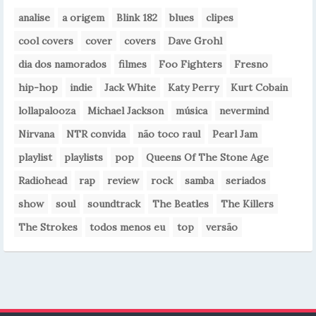
analise
a origem
Blink 182
blues
clipes
cool covers
cover
covers
Dave Grohl
dia dos namorados
filmes
Foo Fighters
Fresno
hip-hop
indie
Jack White
Katy Perry
Kurt Cobain
lollapalooza
Michael Jackson
música
nevermind
Nirvana
NTR convida
não toco raul
Pearl Jam
playlist
playlists
pop
Queens Of The Stone Age
Radiohead
rap
review
rock
samba
seriados
show
soul
soundtrack
The Beatles
The Killers
The Strokes
todos menos eu
top
versão