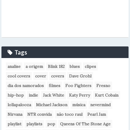
Tags
analise
a origem
Blink 182
blues
clipes
cool covers
cover
covers
Dave Grohl
dia dos namorados
filmes
Foo Fighters
Fresno
hip-hop
indie
Jack White
Katy Perry
Kurt Cobain
lollapalooza
Michael Jackson
música
nevermind
Nirvana
NTR convida
não toco raul
Pearl Jam
playlist
playlists
pop
Queens Of The Stone Age