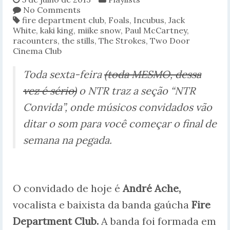
No Comments
fire department club
,
Foals
,
Incubus
,
Jack
White
,
kaki king
,
miike snow
,
Paul McCartney
,
racounters
,
the stills
,
The Strokes
,
Two Door
Cinema Club
Toda sexta-feira
(toda MESMO, dessa
vez é sério)
o NTR traz a seção “NTR
Convida”, onde músicos convidados vão
ditar o som para você começar o final de
semana na pegada.
O convidado de hoje é
André Ache,
vocalista e baixista da banda gaúcha
Fire
Department Club.
A banda foi formada em