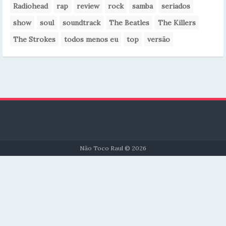
Radiohead
rap
review
rock
samba
seriados
show
soul
soundtrack
The Beatles
The Killers
The Strokes
todos menos eu
top
versão
Não Toco Raul © 2026