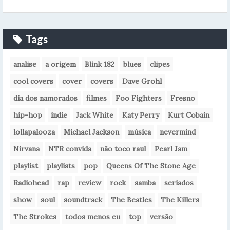
Tags
analise
a origem
Blink 182
blues
clipes
cool covers
cover
covers
Dave Grohl
dia dos namorados
filmes
Foo Fighters
Fresno
hip-hop
indie
Jack White
Katy Perry
Kurt Cobain
lollapalooza
Michael Jackson
música
nevermind
Nirvana
NTR convida
não toco raul
Pearl Jam
playlist
playlists
pop
Queens Of The Stone Age
Radiohead
rap
review
rock
samba
seriados
show
soul
soundtrack
The Beatles
The Killers
The Strokes
todos menos eu
top
versão