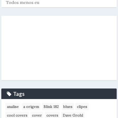
Todos menos eu
Tags
analise
a origem
Blink 182
blues
clipes
cool covers
cover
covers
Dave Grohl