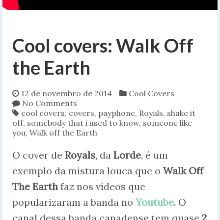
Cool covers: Walk Off
the Earth
12 de novembro de 2014
Cool Covers
No Comments
cool covers
,
covers
,
payphone
,
Royals
,
shake it
off
,
somebody that i used to know
,
someone like
you
,
Walk off the Earth
O cover de
Royals
, da
Lorde
, é um
exemplo da mistura louca que o
Walk Off
The Earth
faz nos vídeos que
popularizaram a banda no
Youtube
. O
canal dessa banda canadense tem quase
2