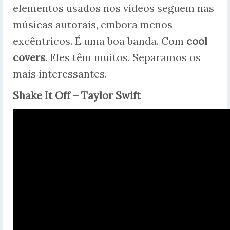
elementos usados nos vídeos seguem nas
músicas autorais, embora menos
excêntricos. É uma boa banda. Com
cool
covers
. Eles têm muitos. Separamos os
mais interessantes.
Shake It Off – Taylor Swift