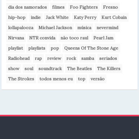
dia dos namorados
filmes
Foo Fighters
Fresno
hip-hop
indie
Jack White
Katy Perry
Kurt Cobain
lollapalooza
Michael Jackson
música
nevermind
Nirvana
NTR convida
não toco raul
Pearl Jam
playlist
playlists
pop
Queens Of The Stone Age
Radiohead
rap
review
rock
samba
seriados
show
soul
soundtrack
The Beatles
The Killers
The Strokes
todos menos eu
top
versão