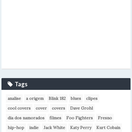
Tags
analise
a origem
Blink 182
blues
clipes
cool covers
cover
covers
Dave Grohl
dia dos namorados
filmes
Foo Fighters
Fresno
hip-hop
indie
Jack White
Katy Perry
Kurt Cobain