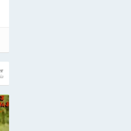
er
ia