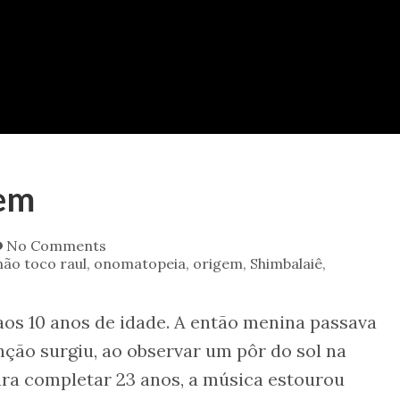
gem
No Comments
não toco raul
,
onomatopeia
,
origem
,
Shimbalaiê
,
os 10 anos de idade. A então menina passava
nção surgiu, ao observar um pôr do sol na
ara completar 23 anos, a música estourou