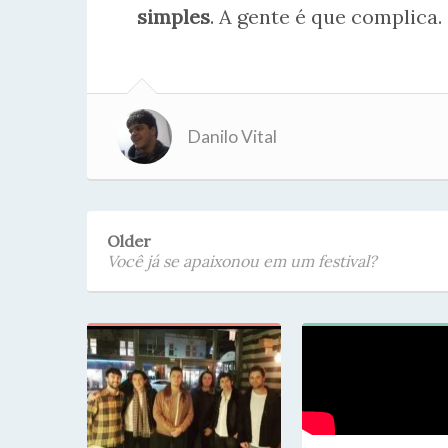
simples
. A gente é que complica.
Danilo Vital
Older
Você já se apaixonou em um festival?