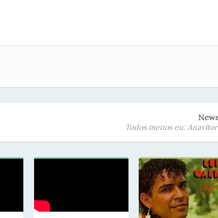
New
Todos menos eu: Anavitor