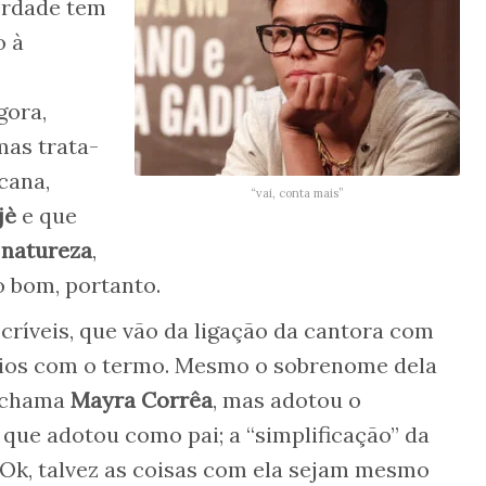
verdade tem
o à
gora,
mas trata-
cana,
“vai, conta mais”
jè
e que
a
natureza
,
o bom, portanto.
críveis, que vão da ligação da cantora com
nios com o termo. Mesmo o sobrenome dela
e chama
Mayra Corrêa
, mas adotou o
ue adotou como pai; a “simplificação” da
 Ok, talvez as coisas com ela sejam mesmo