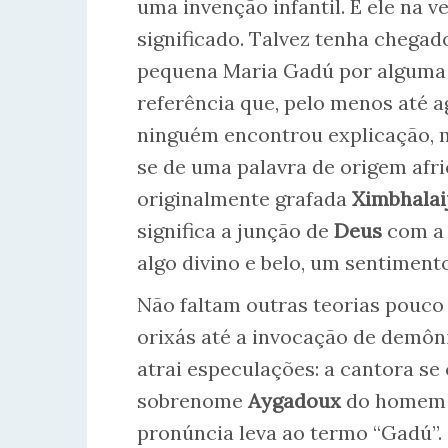
uma invenção infantil. E ele na 
significado. Talvez tenha chegad
pequena Maria Gadú por alguma
referência que, pelo menos até a
ninguém encontrou explicação, 
se de uma palavra de origem afri
originalmente grafada
Ximbhalai
significa a junção de
Deus
com 
algo divino e belo, um sentiment
Não faltam outras teorias pouco 
orixás até a invocação de demô
atrai especulações: a cantora s
sobrenome
Aygadoux
do homem q
pronúncia leva ao termo “Gadú”.