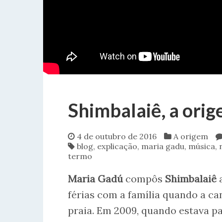
Shimbalaiê, a ori
4 de outubro de 2016
A origem
blog
,
explicação
,
maria gadu
,
música
,
termo
Maria Gadú
compôs
Shimbalaiê
a
férias com a família quando a ca
praia. Em 2009, quando estava p