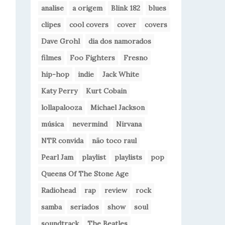
analise
a origem
Blink 182
blues
clipes
cool covers
cover
covers
Dave Grohl
dia dos namorados
filmes
Foo Fighters
Fresno
hip-hop
indie
Jack White
Katy Perry
Kurt Cobain
lollapalooza
Michael Jackson
música
nevermind
Nirvana
NTR convida
não toco raul
Pearl Jam
playlist
playlists
pop
Queens Of The Stone Age
Radiohead
rap
review
rock
samba
seriados
show
soul
soundtrack
The Beatles