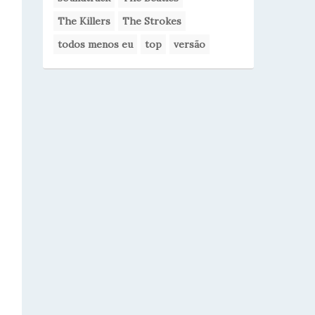
The Killers
The Strokes
todos menos eu
top
versão