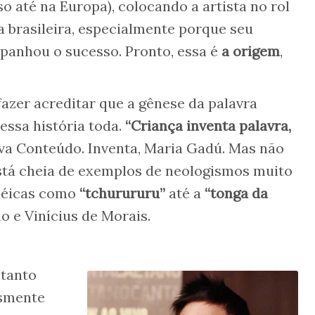
o até na Europa), colocando a artista no rol
 brasileira, especialmente porque seu
panhou o sucesso. Pronto, essa é
a origem
,
fazer acreditar que a gênese da palavra
essa história toda.
“Criança inventa palavra,
aiva Conteúdo. Inventa, Maria Gadú. Mas não
está cheia de exemplos de neologismos muito
péicas como
“tchurururu”
até a
“tonga da
 e Vinícius de Morais.
 tanto
esmente