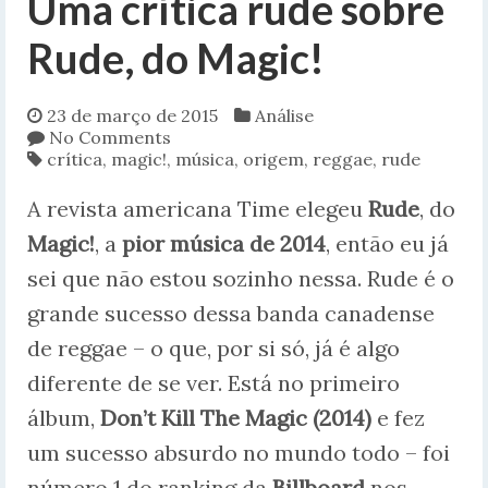
Uma crítica rude sobre
Rude, do Magic!
23 de março de 2015
Análise
No Comments
crítica
,
magic!
,
música
,
origem
,
reggae
,
rude
A revista americana Time elegeu
Rude
, do
Magic!
, a
pior música de 2014
, então eu já
sei que não estou sozinho nessa. Rude é o
grande sucesso dessa banda canadense
de reggae – o que, por si só, já é algo
diferente de se ver. Está no primeiro
álbum,
Don’t Kill The Magic (2014)
e fez
um sucesso absurdo no mundo todo – foi
número 1 do ranking da
Billboard
nos