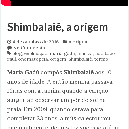
Shimbalaiê, a origem
4 de outubro de 2016
A origem
No Comments
blog
,
explicação
,
maria gadu
,
música
,
não toco
raul
,
onomatopeia
,
origem
,
Shimbalaiê
,
termo
Maria Gadú
compôs
Shimbalaiê
aos 10
anos de idade. A então menina passava
férias com a família quando a canção
surgiu, ao observar um pôr do sol na
praia. Em 2009, quando estava para
completar 23 anos, a música estourou
nacionalmente (depois fez sucesso até na