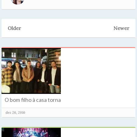
Older
Newer
O bom filho à casa torna
dez 26, 2016