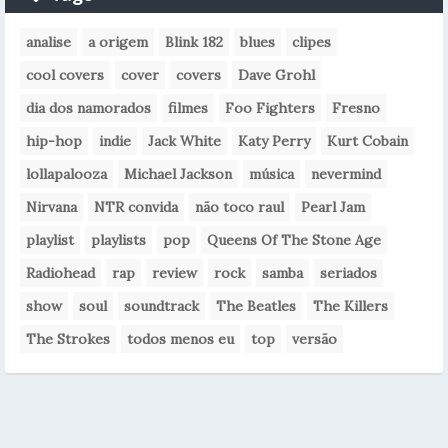
analise
a origem
Blink 182
blues
clipes
cool covers
cover
covers
Dave Grohl
dia dos namorados
filmes
Foo Fighters
Fresno
hip-hop
indie
Jack White
Katy Perry
Kurt Cobain
lollapalooza
Michael Jackson
música
nevermind
Nirvana
NTR convida
não toco raul
Pearl Jam
playlist
playlists
pop
Queens Of The Stone Age
Radiohead
rap
review
rock
samba
seriados
show
soul
soundtrack
The Beatles
The Killers
The Strokes
todos menos eu
top
versão