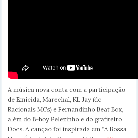
A música nova conta com a participação
de Emicida, Marechal, KL Jay (do
Racionais MCs) e Fernandinho Beat Box,
além do B-boy Pelezinho e do grafiteiro
Does. A canção foi inspirada em “A Bossa