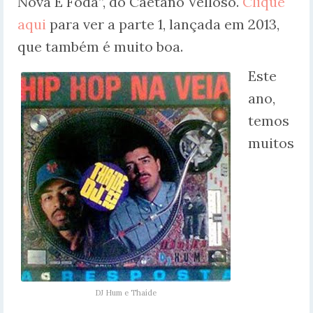
Nova É Foda”, do Caetano Velloso.
Clique
aqui
para ver a parte 1, lançada em 2013,
que também é muito boa.
Este
ano,
temos
muitos
DJ Hum e Thaíde