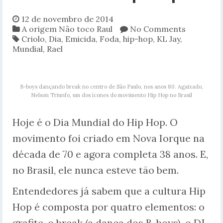
12 de novembro de 2014
A origem
Não toco Raul
No Comments
Criolo
,
Dia
,
Emicida
,
Foda
,
hip-hop
,
KL Jay
,
Mundial
,
Rael
B-boys dançando break no centro de São Paulo, nos anos 80. Agaixado,
Nelson Triunfo, um dos ícones do movimento Hip Hop no Brasil
Hoje é o Dia Mundial do Hip Hop. O
movimento foi criado em Nova Iorque na
década de 70 e agora completa 38 anos. E,
no Brasil, ele nunca esteve tão bem.
Entendedores já sabem que a cultura Hip
Hop é composta por quatro elementos: o
grafite, o break (a dança dos B-boys), o DJ