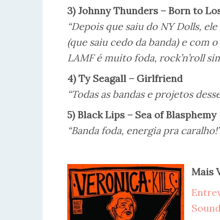
3) Johnny Thunders – Born to Lo
“Depois que saiu do NY Dolls, el
(que saiu cedo da banda) e com o 
LAMF é muito foda, rock’n’roll si
4) Ty Seagall – Girlfriend
“Todas as bandas e projetos desse
5) Black Lips – Sea of Blasphemy
“Banda foda, energia pra caralho!
Mais V
Entre
Sound