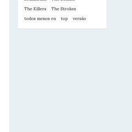
The Killers
The Strokes
todos menos eu
top
versão