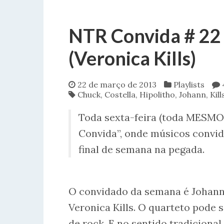
NTR Convida # 22 
(Veronica Kills)
22 de março de 2013
Playlists
Chuck
,
Costella
,
Hipolitho
,
Johann
,
Kill
Toda sexta-feira (toda MESMO, 
Convida”, onde músicos convid
final de semana na pegada.
O convidado da semana é Johann V
Veronica Kills. O quarteto pode
de rock. E no sentido tradicional 