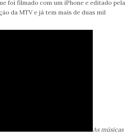
que foi filmado com um iPhone e editado pela
ção da MTV e já tem mais de duas mil
As músicas