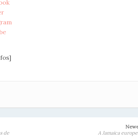
ook
er
gram
be
fos]
New
s de
A Jamaica europe