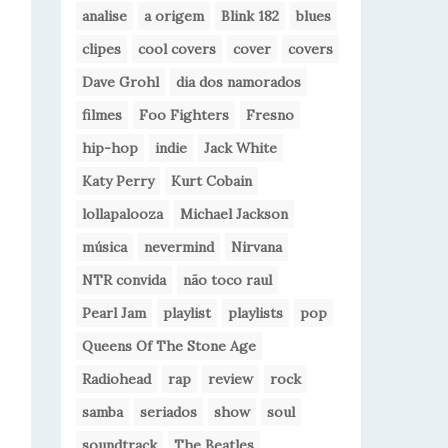
analise
a origem
Blink 182
blues
clipes
cool covers
cover
covers
Dave Grohl
dia dos namorados
filmes
Foo Fighters
Fresno
hip-hop
indie
Jack White
Katy Perry
Kurt Cobain
lollapalooza
Michael Jackson
música
nevermind
Nirvana
NTR convida
não toco raul
Pearl Jam
playlist
playlists
pop
Queens Of The Stone Age
Radiohead
rap
review
rock
samba
seriados
show
soul
soundtrack
The Beatles