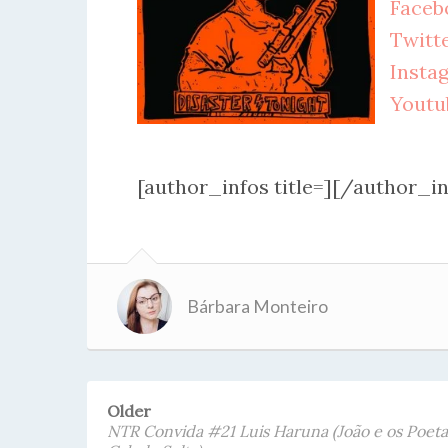
Faceb
Twitt
Insta
Youtu
[author_infos title=][/author_in
Bárbara Monteiro
Older
NTR Convida #21 Luis Haruna (João e os Poeta