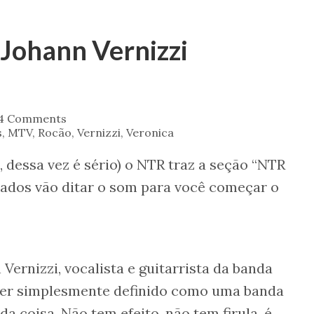
Johann Vernizzi
4 Comments
s
,
MTV
,
Rocão
,
Vernizzi
,
Veronica
dessa vez é sério) o NTR traz a seção “NTR
ados vão ditar o som para você começar o
ernizzi, vocalista e guitarrista da banda
 ser simplesmente definido como uma banda
da coisa. Não tem efeito, não tem firula, é