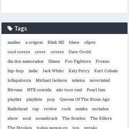
Tags
analise
a origem
Blink 182
blues
clipes
cool covers
cover
covers
Dave Grohl
dia dos namorados
filmes
Foo Fighters
Fresno
hip-hop
indie
Jack White
Katy Perry
Kurt Cobain
lollapalooza
Michael Jackson
música
nevermind
Nirvana
NTR convida
não toco raul
Pearl Jam
playlist
playlists
pop
Queens Of The Stone Age
Radiohead
rap
review
rock
samba
seriados
show
soul
soundtrack
The Beatles
The Killers
The Strokes
todos menos eu
top
versão