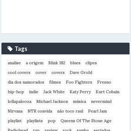
Tags
analise
a origem
Blink 182
blues
clipes
cool covers
cover
covers
Dave Grohl
dia dos namorados
filmes
Foo Fighters
Fresno
hip-hop
indie
Jack White
Katy Perry
Kurt Cobain
lollapalooza
Michael Jackson
música
nevermind
Nirvana
NTR convida
não toco raul
Pearl Jam
playlist
playlists
pop
Queens Of The Stone Age
Radiohead
rap
review
rock
samba
seriados