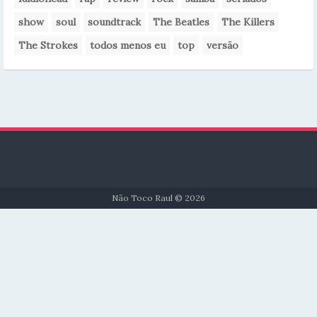
show
soul
soundtrack
The Beatles
The Killers
The Strokes
todos menos eu
top
versão
Não Toco Raul © 2026