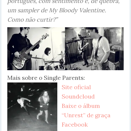
português, com sentimento e, de quebra,
um sampler de My Bloody Valentine.
Como não curtir?”
Mais sobre o Single Parents:
Site oficial
Soundcloud
Baixe o álbum
“Unrest” de graça
Facebook