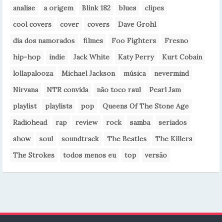
analise
a origem
Blink 182
blues
clipes
cool covers
cover
covers
Dave Grohl
dia dos namorados
filmes
Foo Fighters
Fresno
hip-hop
indie
Jack White
Katy Perry
Kurt Cobain
lollapalooza
Michael Jackson
música
nevermind
Nirvana
NTR convida
não toco raul
Pearl Jam
playlist
playlists
pop
Queens Of The Stone Age
Radiohead
rap
review
rock
samba
seriados
show
soul
soundtrack
The Beatles
The Killers
The Strokes
todos menos eu
top
versão