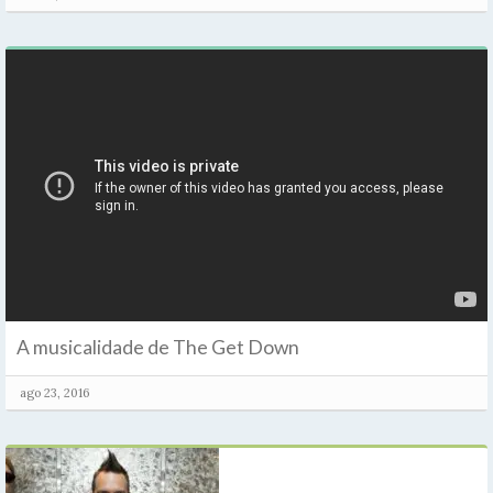
A musicalidade de The Get Down
ago 23, 2016