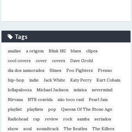
Tags
analise
a origem
Blink 182
blues
clipes
cool covers
cover
covers
Dave Grohl
dia dos namorados
filmes
Foo Fighters
Fresno
hip-hop
indie
Jack White
Katy Perry
Kurt Cobain
lollapalooza
Michael Jackson
música
nevermind
Nirvana
NTR convida
não toco raul
Pearl Jam
playlist
playlists
pop
Queens Of The Stone Age
Radiohead
rap
review
rock
samba
seriados
show
soul
soundtrack
The Beatles
The Killers