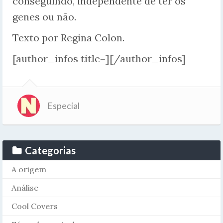
conseguindo, independente de ter os
genes ou não.
Texto por Regina Colon.
[author_infos title=][/author_infos]
Especial
Categorias
A origem
Análise
Cool Covers