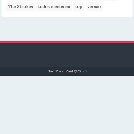
The Strokes
todos menos eu
top
versão
Não Toco Raul © 2026