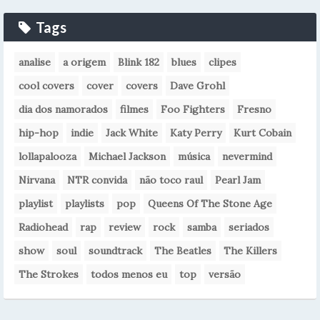
Tags
analise
a origem
Blink 182
blues
clipes
cool covers
cover
covers
Dave Grohl
dia dos namorados
filmes
Foo Fighters
Fresno
hip-hop
indie
Jack White
Katy Perry
Kurt Cobain
lollapalooza
Michael Jackson
música
nevermind
Nirvana
NTR convida
não toco raul
Pearl Jam
playlist
playlists
pop
Queens Of The Stone Age
Radiohead
rap
review
rock
samba
seriados
show
soul
soundtrack
The Beatles
The Killers
The Strokes
todos menos eu
top
versão