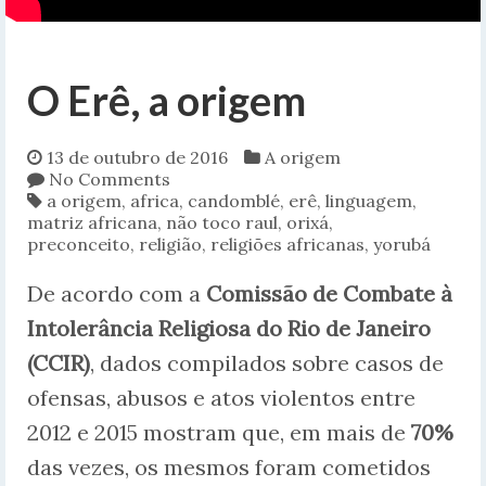
O Erê, a origem
13 de outubro de 2016
A origem
No Comments
a origem
,
africa
,
candomblé
,
erê
,
linguagem
,
matriz africana
,
não toco raul
,
orixá
,
preconceito
,
religião
,
religiões africanas
,
yorubá
De acordo com a
Comissão de Combate à
Intolerância Religiosa do Rio de Janeiro
(CCIR)
, dados compilados sobre casos de
ofensas, abusos e atos violentos entre
2012 e 2015 mostram que, em mais de
70%
das vezes, os mesmos foram cometidos