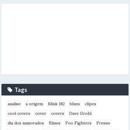
Tags
analise
a origem
Blink 182
blues
clipes
cool covers
cover
covers
Dave Grohl
dia dos namorados
filmes
Foo Fighters
Fresno