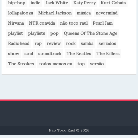
hip-hop
indie
Jack White
Katy Perry
Kurt Cobain
lollapalooza
Michael Jackson
música
nevermind
Nirvana
NTR convida
não toco raul
Pearl Jam
playlist
playlists
pop
Queens Of The Stone Age
Radiohead
rap
review
rock
samba
seriados
show
soul
soundtrack
The Beatles
The Killers
The Strokes
todos menos eu
top
versão
Não Toco Raul © 2026